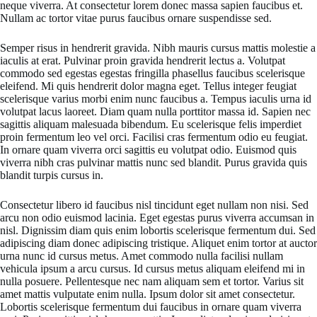
neque viverra. At consectetur lorem donec massa sapien faucibus et.
Nullam ac tortor vitae purus faucibus ornare suspendisse sed.
Semper risus in hendrerit gravida. Nibh mauris cursus mattis molestie a
iaculis at erat. Pulvinar proin gravida hendrerit lectus a. Volutpat
commodo sed egestas egestas fringilla phasellus faucibus scelerisque
eleifend. Mi quis hendrerit dolor magna eget. Tellus integer feugiat
scelerisque varius morbi enim nunc faucibus a. Tempus iaculis urna id
volutpat lacus laoreet. Diam quam nulla porttitor massa id. Sapien nec
sagittis aliquam malesuada bibendum. Eu scelerisque felis imperdiet
proin fermentum leo vel orci. Facilisi cras fermentum odio eu feugiat.
In ornare quam viverra orci sagittis eu volutpat odio. Euismod quis
viverra nibh cras pulvinar mattis nunc sed blandit. Purus gravida quis
blandit turpis cursus in.
Consectetur libero id faucibus nisl tincidunt eget nullam non nisi. Sed
arcu non odio euismod lacinia. Eget egestas purus viverra accumsan in
nisl. Dignissim diam quis enim lobortis scelerisque fermentum dui. Sed
adipiscing diam donec adipiscing tristique. Aliquet enim tortor at auctor
urna nunc id cursus metus. Amet commodo nulla facilisi nullam
vehicula ipsum a arcu cursus. Id cursus metus aliquam eleifend mi in
nulla posuere. Pellentesque nec nam aliquam sem et tortor. Varius sit
amet mattis vulputate enim nulla. Ipsum dolor sit amet consectetur.
Lobortis scelerisque fermentum dui faucibus in ornare quam viverra