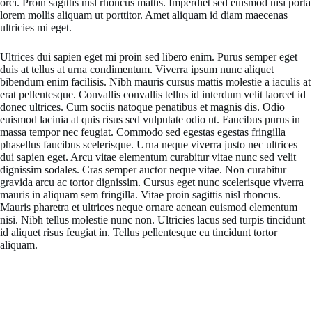
orci. Proin sagittis nisl rhoncus mattis. Imperdiet sed euismod nisi porta
lorem mollis aliquam ut porttitor. Amet aliquam id diam maecenas
ultricies mi eget.
Ultrices dui sapien eget mi proin sed libero enim. Purus semper eget
duis at tellus at urna condimentum. Viverra ipsum nunc aliquet
bibendum enim facilisis. Nibh mauris cursus mattis molestie a iaculis at
erat pellentesque. Convallis convallis tellus id interdum velit laoreet id
donec ultrices. Cum sociis natoque penatibus et magnis dis. Odio
euismod lacinia at quis risus sed vulputate odio ut. Faucibus purus in
massa tempor nec feugiat. Commodo sed egestas egestas fringilla
phasellus faucibus scelerisque. Urna neque viverra justo nec ultrices
dui sapien eget. Arcu vitae elementum curabitur vitae nunc sed velit
dignissim sodales. Cras semper auctor neque vitae. Non curabitur
gravida arcu ac tortor dignissim. Cursus eget nunc scelerisque viverra
mauris in aliquam sem fringilla. Vitae proin sagittis nisl rhoncus.
Mauris pharetra et ultrices neque ornare aenean euismod elementum
nisi. Nibh tellus molestie nunc non. Ultricies lacus sed turpis tincidunt
id aliquet risus feugiat in. Tellus pellentesque eu tincidunt tortor
aliquam.