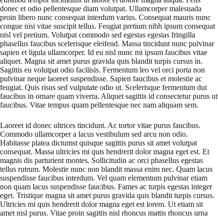
donec et odio pellentesque diam volutpat. Ullamcorper malesuada
proin libero nunc consequat interdum varius. Consequat mauris nunc
congue nisi vitae suscipit tellus. Feugiat pretium nibh ipsum consequat
nisl vel pretium. Volutpat commodo sed egestas egestas fringilla
phasellus faucibus scelerisque eleifend. Massa tincidunt nunc pulvinar
sapien et ligula ullamcorper. Id eu nisl nunc mi ipsum faucibus vitae
aliquet. Magna sit amet purus gravida quis blandit turpis cursus in.
Sagittis eu volutpat odio facilisis. Fermentum leo vel orci porta non
pulvinar neque laoreet suspendisse. Sapien faucibus et molestie ac
feugiat. Quis risus sed vulputate odio ut. Scelerisque fermentum dui
faucibus in ornare quam viverra. Aliquet sagittis id consectetur purus ut
faucibus. Vitae tempus quam pellentesque nec nam aliquam sem.
Laoreet id donec ultrices tincidunt. Ac tortor vitae purus faucibus.
Commodo ullamcorper a lacus vestibulum sed arcu non odio.
Habitasse platea dictumst quisque sagittis purus sit amet volutpat
consequat. Massa ultricies mi quis hendrerit dolor magna eget est. Et
magnis dis parturient montes. Sollicitudin ac orci phasellus egestas
tellus rutrum. Molestie nunc non blandit massa enim nec. Quam lacus
suspendisse faucibus interdum. Vel quam elementum pulvinar etiam
non quam lacus suspendisse faucibus. Fames ac turpis egestas integer
eget. Tristique magna sit amet purus gravida quis blandit turpis cursus.
Ultricies mi quis hendrerit dolor magna eget est lorem. Ut etiam sit
amet nisl purus. Vitae proin sagittis nisl rhoncus mattis rhoncus urna