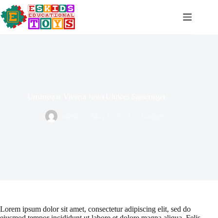
Skip
to
content
Urnaneque Viverra Justo Ultrices Sapieneget
admin
May 6, 2022
Gadgets
Lorem ipsum dolor sit amet, consectetur adipiscing elit, sed do
eiusmod tempor incididunt ut labore et dolore magna aliqua. Felis